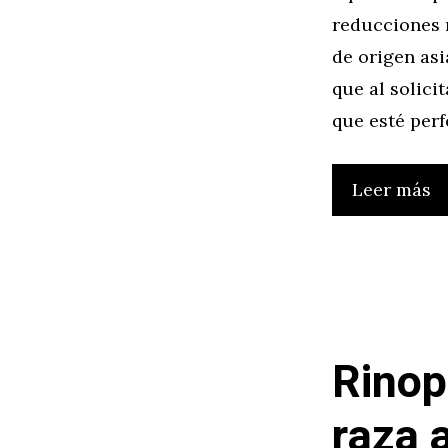
reducciones 
de origen asi
que al solic
que esté per
Leer más
Rinop
raza 