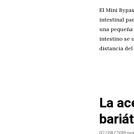
El Mini Bypa
intestinal pa
una pequeña b
intestino se 
distancia del
La ac
bariát
07/08/2019
po