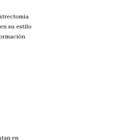
astrectomía
n su estilo
formación
stan en