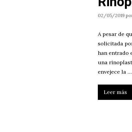
Rinop
02/05/2019
po
A pesar de qu
solicitada po
han entrado e
una rinoplas
envejece la …
Leer más