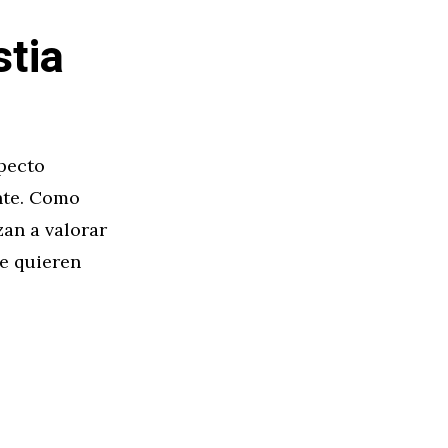
stia
specto
nte. Como
an a valorar
e quieren