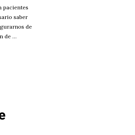
n pacientes
sario saber
egurarnos de
ón de …
e