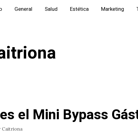
io
General
Salud
Estética
Marketing
aitriona
es el Mini Bypass Gás
r
Caitriona