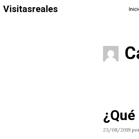
Saltar
Visitasreales
Inic
al
contenido
C
¿Qué 
23/08/2019
po