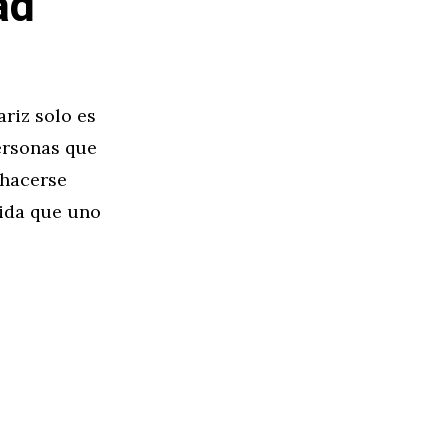
ad
riz solo es
personas que
 hacerse
dida que uno