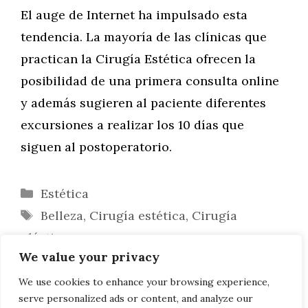
El auge de Internet ha impulsado esta
tendencia. La mayoría de las clínicas que
practican la Cirugía Estética ofrecen la
posibilidad de una primera consulta online
y además sugieren al paciente diferentes
excursiones a realizar los 10 días que
siguen al postoperatorio.
Categorías
Estética
Etiquetas
Belleza
,
Cirugía estética
,
Cirugía
plástica
We value your privacy
Rinoplastia: seleccionar la mejor clínica
de cirugía estética
We use cookies to enhance your browsing experience,
serve personalized ads or content, and analyze our
Rinoplastia masculina