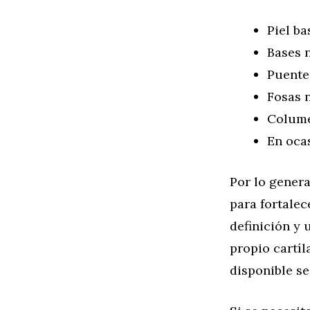
Piel b
Bases 
Puente
Fosas n
Colume
En oca
Por lo genera
para fortalec
definición y 
propio cartíl
disponible se