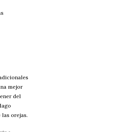
as
 adicionales
una mejor
tener del
ílago
 las orejas.