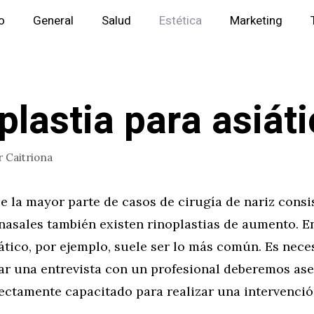
io
General
Salud
Estética
Marketing
plastia para asiát
r
Caitriona
e la mayor parte de casos de cirugía de nariz consi
nasales también existen rinoplastias de aumento. E
ático, por ejemplo, suele ser lo más común. Es nece
itar una entrevista con un profesional deberemos as
ectamente capacitado para realizar una intervenció