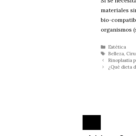
Si se necesit
materiales s
bio-compatibl
organismos (s
Categorías
Estética
Etiquetas
Belleza
,
Ciru
Rinoplastia 
¿Qué dieta 
Cerrar