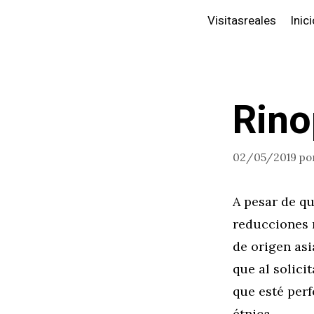
Saltar
Visitasreales
Inic
al
contenido
Rino
02/05/2019
po
A pesar de qu
reducciones 
de origen asi
que al solic
que esté perf
étnica.