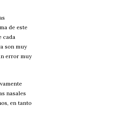
as
rma de este
e cada
ara son muy
 un error muy
tivamente
as nasales
nos, en tanto