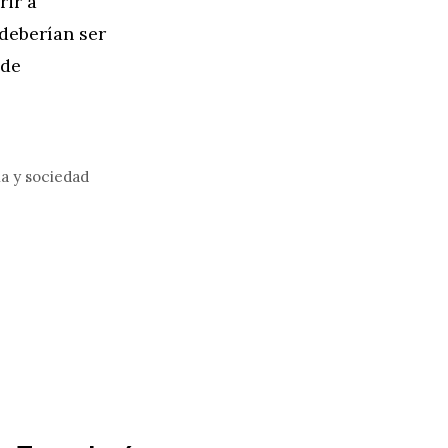
rir a
deberían ser
 de
ia y sociedad