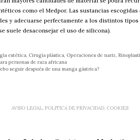
aran mayores cantidades de material se podrá recur
intéticos como el Medpor. Las sustancias escogidas 
es y adecuarse perfectamente a los distintos tipos
e suele desaconsejar el uso de silicona).
gía estética
,
Cirugía plástica
,
Operaciones de nariz
,
Rinoplast
para personas de raza africana
debo seguir después de una manga gástrica?
AVISO LEGAL, POLITICA DE PRIVACIDAD, COOKIES