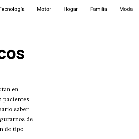
Tecnología
Motor
Hogar
Familia
Moda
icos
stan en
n pacientes
sario saber
egurarnos de
n de tipo