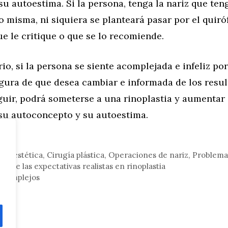
u autoestima. Si la persona, tenga la nariz que teng
 misma, ni siquiera se planteará pasar por el quir
e le critique o que se lo recomiende.
rio, si la persona se siente acomplejada e infeliz por
egura de que desea cambiar e informada de los resu
uir, podrá someterse a una rinoplastia y aumentar
 su autoconcepto y su autoestima.
gía estética
,
Cirugía plástica
,
Operaciones de nariz
,
Problema
ia de las expectativas realistas en rinoplastia
y complejos