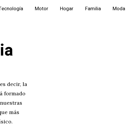
Tecnología
Motor
Hogar
Familia
Moda
ia
s decir, la
tá formado
 nuestras
 que más
sico.