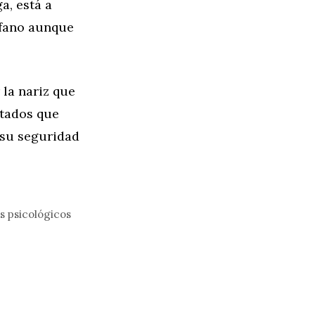
a, está a
ófano aunque
 la nariz que
ltados que
 su seguridad
s psicológicos