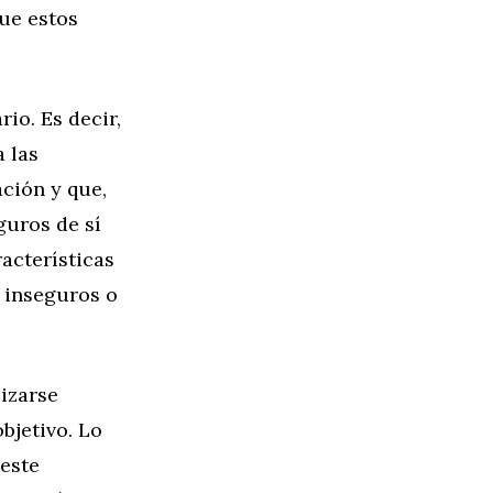
que estos
io. Es decir,
 las
ción y que,
guros de sí
acterísticas
e inseguros o
izarse
bjetivo. Lo
 este