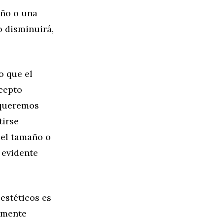
año o una
o disminuirá,
o que el
cepto
 queremos
tirse
 el tamaño o
 evidente
estéticos es
lmente