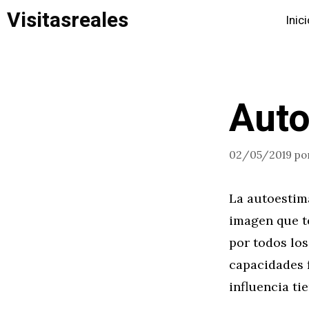
Saltar
Visitasreales
Inic
al
contenido
Auto
02/05/2019
po
La autoestima
imagen que t
por todos los
capacidades 
influencia ti