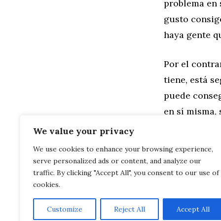
problema en s
gusto consigo
haya gente qu
Por el contra
tiene, está s
puede conseg
en sí misma,
We value your privacy
Categorías
Estética
We use cookies to enhance your browsing experience,
Etiquetas
Belleza
,
Ciru
serve personalized ads or content, and analyze our
La importanc
Rinoplastia 
traffic. By clicking "Accept All", you consent to our use of
cookies.
Customize
Reject All
Accept All