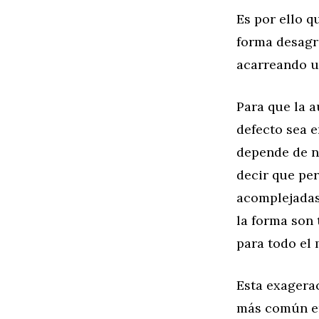
Es por ello q
forma desagr
acarreando u
Para que la a
defecto sea 
depende de n
decir que pe
acomplejadas
la forma son
para todo el
Esta exagerac
más común en