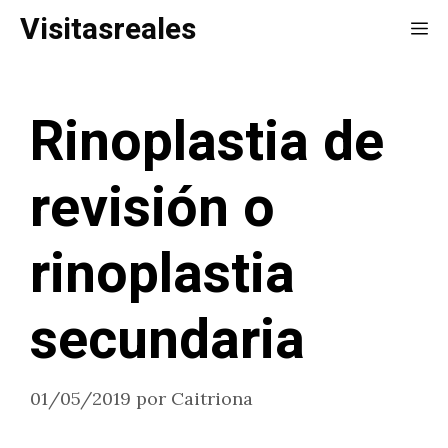
Saltar
Visitasreales
Me
al
contenido
Rinoplastia de
revisión o
rinoplastia
secundaria
01/05/2019
por
Caitriona