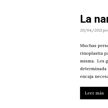
La na
20/04/2021
po
Muchas person
rinoplastia p
misma. Les gu
determinada a
encaja neces
Leer más