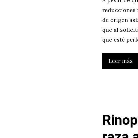
A pesar de qu
reducciones 
de origen asi
que al solic
que esté per
Leer más
Rinop
raza 