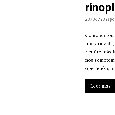
rinopl
20/04/2021
po
Como en toda
nuestra vida
resulte más f
nos sometemo
operación, i
Leer más