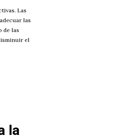
tivas. Las
 adecuar las
o de las
disminuir el
a la