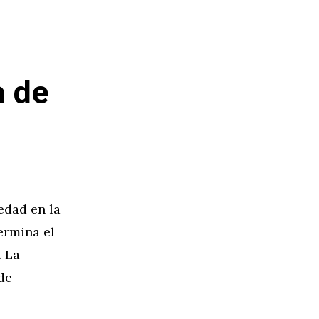
a de
edad en la
ermina el
. La
de