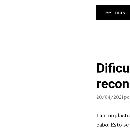
Leer más
Dificu
recon
20/04/2021
po
La rinoplasti
cabo. Esto se