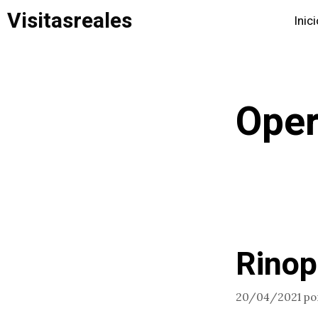
Saltar
Visitasreales
Inic
al
contenido
Oper
Rinop
20/04/2021
po