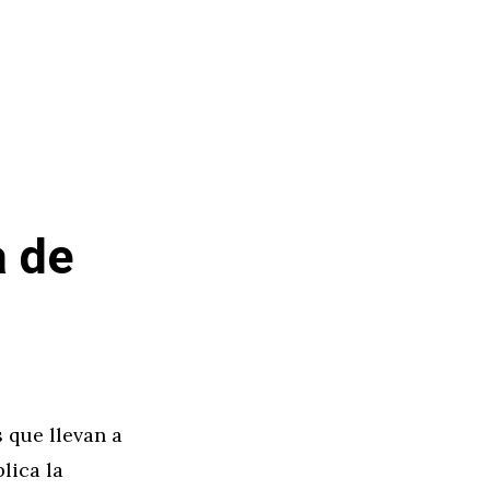
a de
 que llevan a
lica la