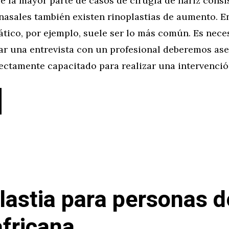
e la mayor parte de casos de cirugía de nariz consi
nasales también existen rinoplastias de aumento. E
ático, por ejemplo, suele ser lo más común. Es nece
itar una entrevista con un profesional deberemos as
fectamente capacitado para realizar una intervenci
lastia para personas d
africana