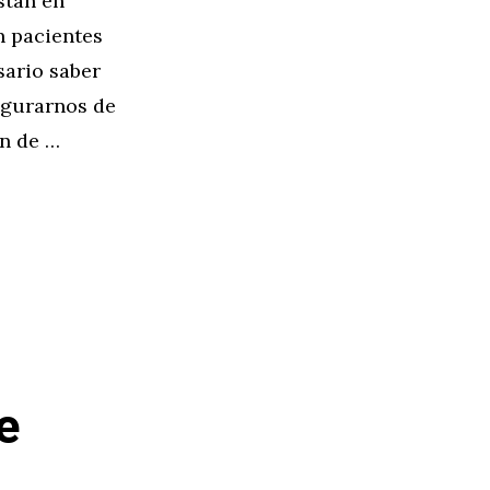
stan en
n pacientes
sario saber
egurarnos de
ón de …
e