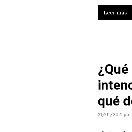
Leer más
¿Qué 
inten
qué d
31/01/2021
po