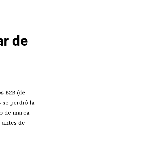
ar de
ps B2B (de
 se perdió la
io de marca
 antes de