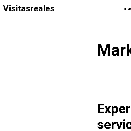
Saltar
Visitasreales
Inic
al
contenido
Mark
Exper
servic