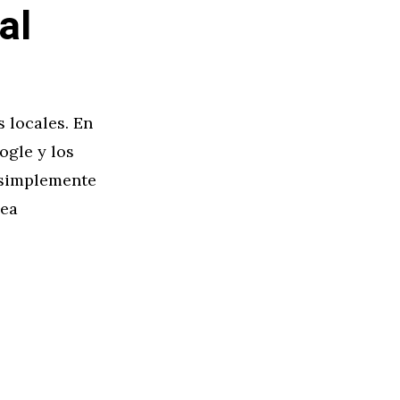
al
 locales. En
ogle y los
 simplemente
sea