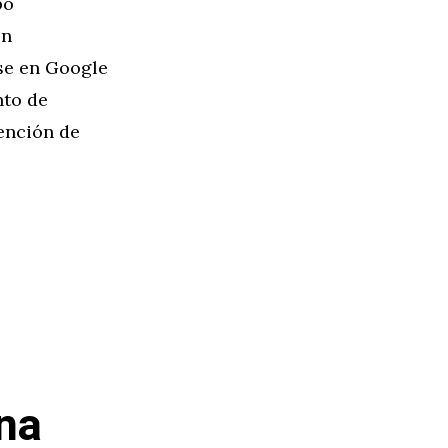
bo
on
se en Google
nto de
tención de
una