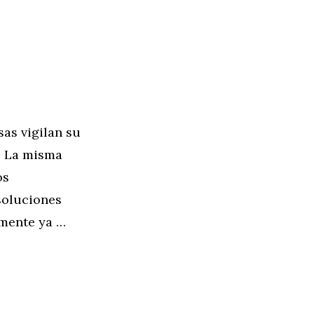
as vigilan su
. La misma
os
soluciones
emente ya …