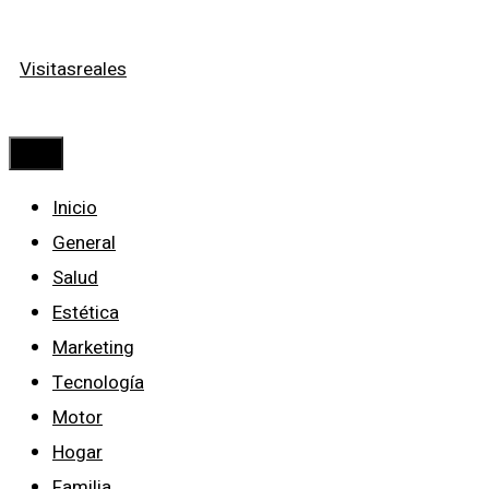
Saltar
Visitasreales
al
contenido
Menú
Inicio
General
Salud
Estética
Marketing
Tecnología
Motor
Hogar
Familia