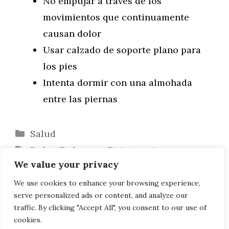
No empujar a través de los
movimientos que continuamente
causan dolor
Usar calzado de soporte plano para
los pies
Intenta dormir con una almohada
entre las piernas
Categorías
Salud
Etiquetas
Dolor
,
Embarazo
,
Fisioterapia
We value your privacy
¿Qué es la terapia de ondas de choque?
¿Qué esperar en su primera cita de
We use cookies to enhance your browsing experience,
serve personalized ads or content, and analyze our
fisioterapia para la salud pélvica?
traffic. By clicking "Accept All", you consent to our use of
cookies.