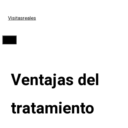
Saltar
Visitasreales
al
contenido
Menú
Ventajas del
tratamiento