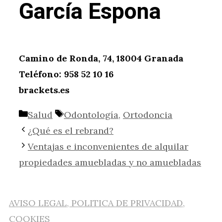
García Espona
Camino de Ronda, 74, 18004 Granada
Teléfono: 958 52 10 16
brackets.es
Categorías
Etiquetas
Salud
Odontología
,
Ortodoncia
¿Qué es el rebrand?
Ventajas e inconvenientes de alquilar
propiedades amuebladas y no amuebladas
AVISO LEGAL, POLITICA DE PRIVACIDAD,
COOKIES