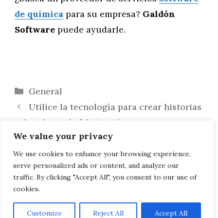
de química
para su empresa?
Galdón
Software
puede ayudarle.
Categorías
General
Utilice la tecnología para crear historias
sobre datos de fabricación
We value your privacy
3 áreas clave para lograr un mayor
retorno de la inversión en su ERP de
We use cookies to enhance your browsing experience,
serve personalized ads or content, and analyze our
fabricación II
traffic. By clicking "Accept All", you consent to our use of
cookies.
Customize
Reject All
Accept All
AVISO LEGAL, POLITICA DE PRIVACIDAD, COOKIES