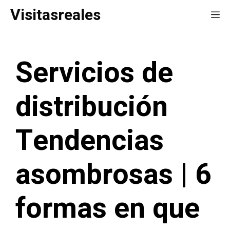
Saltar
Visitasreales
Me
al
contenido
Servicios de
distribución
Tendencias
asombrosas | 6
formas en que