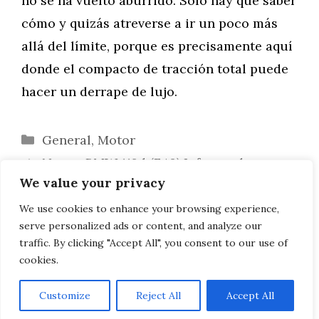
no se ha vuelto aburrido. Sólo hay que saber
cómo y quizás atreverse a ir un poco más
allá del límite, porque es precisamente aquí
donde el compacto de tracción total puede
hacer un derrape de lujo.
Categorías
General
,
Motor
Nuevo BMW 118d (F40) Informe de
We value your privacy
Conducción
Informe de conducción Audi S4 TDI
We use cookies to enhance your browsing experience,
serve personalized ads or content, and analyze our
quattro
traffic. By clicking "Accept All", you consent to our use of
cookies.
Customize
Reject All
Accept All
AVISO LEGAL, POLITICA DE PRIVACIDAD, COOKIES