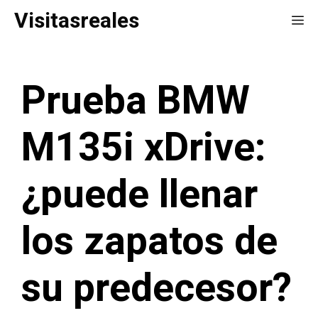
Saltar
Visitasreales
Me
al
contenido
Prueba BMW
M135i xDrive:
¿puede llenar
los zapatos de
su predecesor?