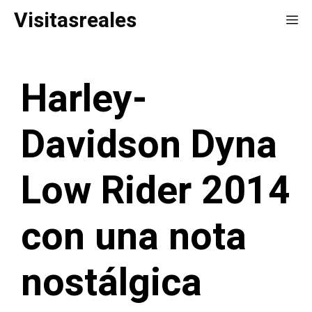
Saltar
Visitasreales
Me
al
contenido
Harley-
Davidson Dyna
Low Rider 2014
con una nota
nostálgica