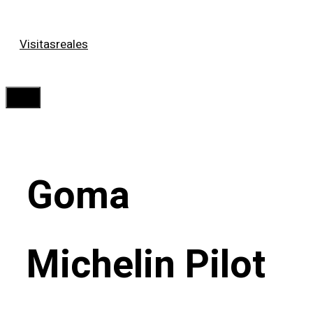
Saltar
Visitasreales
al
contenido
Menú
Goma
Michelin Pilot