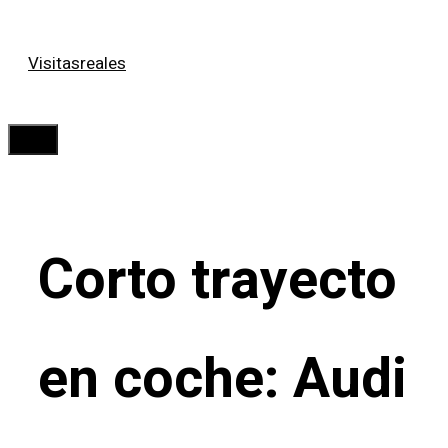
Saltar
Visitasreales
al
contenido
Menú
Corto trayecto
en coche: Audi