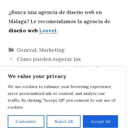
¿Busca una agencia de diseño web en
Málaga? Le recomendamos la agencia de
diseño web
Leovel
.
Categorías
General
,
Marketing
Cómo pueden superar las
organizaciones sin ánimo de lucro los retos
We value your privacy
de la recaudación de fondos: segunda parte
Errores comunes de marketing en redes
We use cookies to enhance your browsing experience,
serve personalized ads or content, and analyze our
sociales (y cómo evitarlos): segunda parte
traffic. By clicking "Accept All", you consent to our use of
cookies.
Customize
Reject All
Accept All
AVISO LEGAL, POLITICA DE PRIVACIDAD, COOKIES