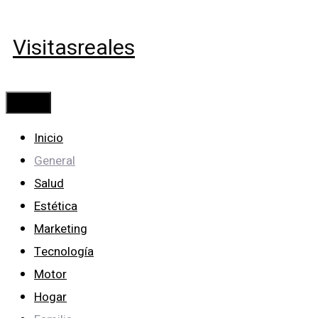
Saltar
al
Visitasreales
contenido
Menú
Inicio
General
Salud
Estética
Marketing
Tecnología
Motor
Hogar