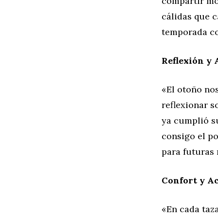
compartir mo
cálidas que c
temporada co
Reflexión y
«El otoño nos
reflexionar s
ya cumplió su
consigo el p
para futuras
Confort y A
«En cada taza