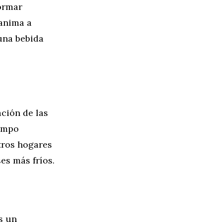
ormar
 anima a
una bebida
ción de las
iempo
tros hogares
es más fríos.
s un