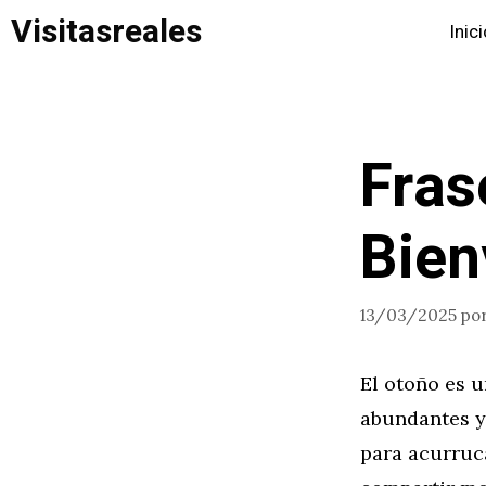
Saltar
Visitasreales
Inic
al
contenido
Fras
Bien
13/03/2025
po
El otoño es u
abundantes y 
para acurruca