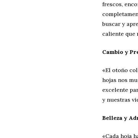
frescos, enc
completamente
buscar y apr
caliente que 
Cambio y Pr
«El otoño co
hojas nos mu
excelente pa
y nuestras vi
Belleza y A
«Cada hoja ha