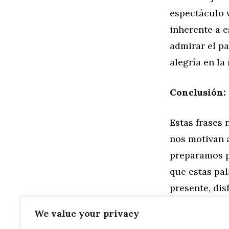
espectáculo v
inherente a 
admirar el p
alegría en la
Conclusión: 
Estas frases 
nos motivan 
preparamos p
que estas pal
presente, dis
frases corta
We value your privacy