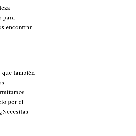
leza
o para
os encontrar
no que también
os
ermitamos
io por el
 ¿Necesitas