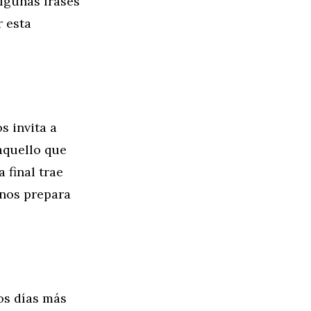
lgunas frases
r esta
s invita a
 aquello que
 final trae
 nos prepara
los días más