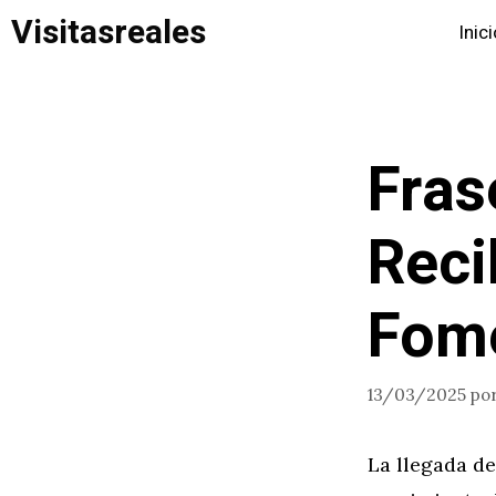
Saltar
Visitasreales
Inic
al
contenido
Fras
Reci
Fome
13/03/2025
po
La llegada d