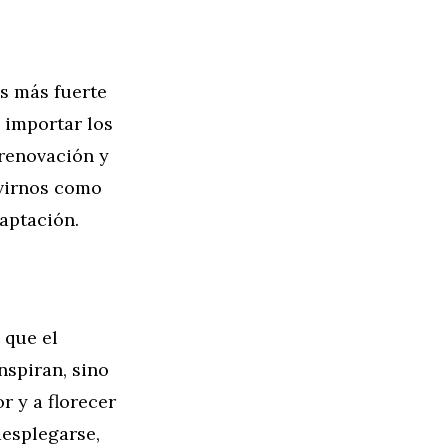
es más fuerte
 importar los
renovación y
rvirnos como
aptación.
 que el
nspiran, sino
r y a florecer
desplegarse,