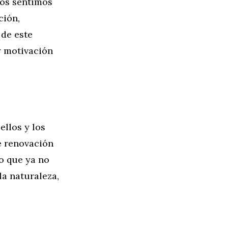
ros sentimos
ción,
 de este
y motivación
ellos y los
e renovación
lo que ya no
a naturaleza,