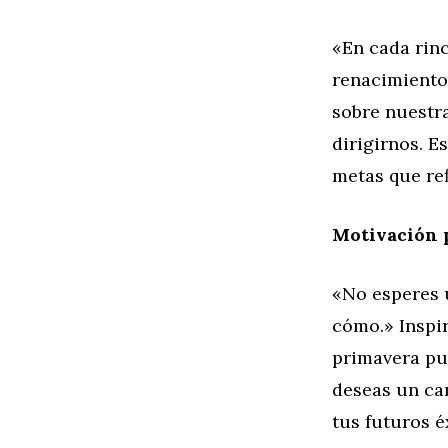
«En cada rinc
renacimiento 
sobre nuestr
dirigirnos. E
metas que ref
Motivación 
«No esperes u
cómo.» Inspir
primavera pue
deseas un ca
tus futuros é