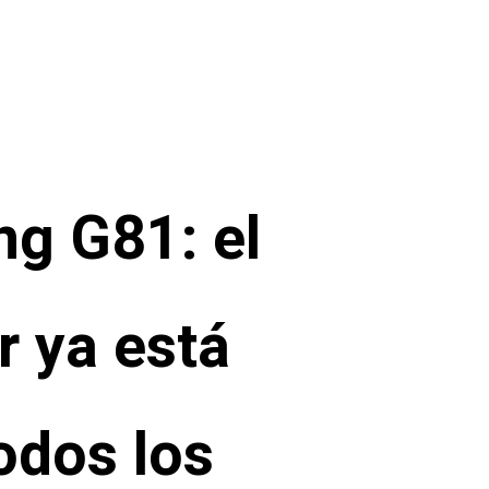
g G81: el
r ya está
odos los