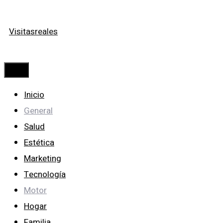
Saltar
Visitasreales
al
contenido
Menú
Inicio
General
Salud
Estética
Marketing
Tecnología
Motor
Hogar
Familia