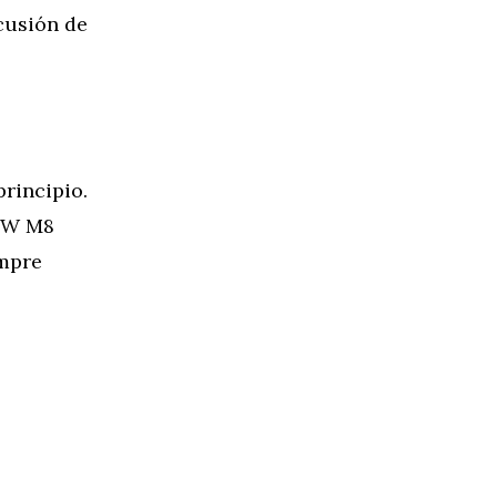
cusión de
rincipio.
BMW M8
empre