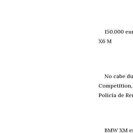
150.000 eur
X6 M
No cabe dud
Competition,
Policía de R
BMW XM en Ve