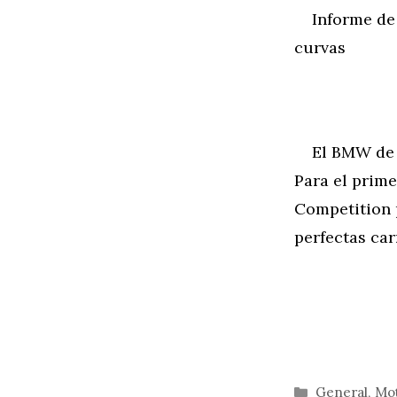
Informe de 
curvas
El BMW de ser
Para el prim
Competition p
perfectas car
Categorías
General
,
Mo