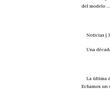
del modelo …
Noticias | 3
Una década p
La última dé
Echamos un v