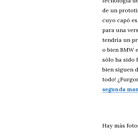
tecnología d
de un prototi
cuyo capó es
para una ver
tendría un pr
o bien BMW e
sólo ha sido 
bien siguen 
todo! ¿Furgo
segunda man
Hay más fotos