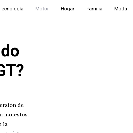
Tecnología
Motor
Hogar
Familia
Moda
odo
 GT?
ersión de
n molestos.
 la