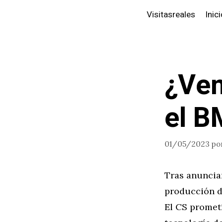
Saltar
Visitasreales
Inic
al
contenido
¿Ven
el B
01/05/2023
po
Tras anuncia
producción d
El CS promet