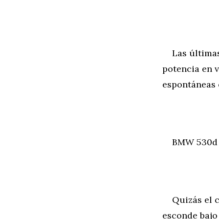
Las últimas 
potencia en 
espontáneas e
BMW 530d Fac
Quizás el ca
esconde bajo