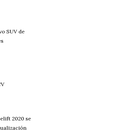
vo SUV de
es
CV
lift 2020 se
tualización