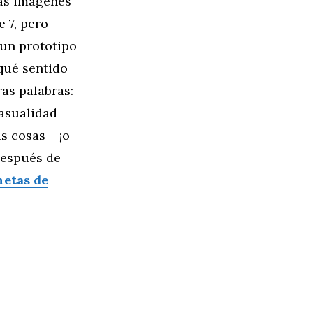
nas imágenes
 7, pero
 un prototipo
qué sentido
ras palabras:
casualidad
s cosas – ¡o
después de
netas de