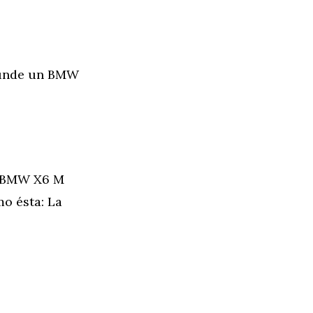
hunde un BMW
n BMW X6 M
o ésta: La