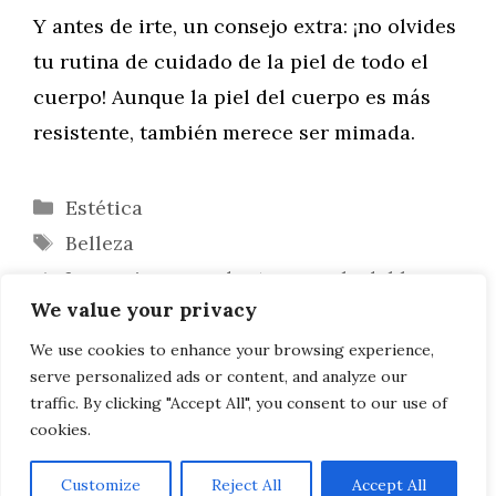
Y antes de irte, un consejo extra: ¡no olvides
tu rutina de cuidado de la piel de todo el
cuerpo! Aunque la piel del cuerpo es más
resistente, también merece ser mimada.
Categorías
Estética
Etiquetas
Belleza
Los mejores productos para la doble
We value your privacy
limpieza y cómo hacerla
¿Qué son los públicos de intención
We use cookies to enhance your browsing experience,
serve personalized ads or content, and analyze our
personalizados y por qué debo utilizarlos?
traffic. By clicking "Accept All", you consent to our use of
cookies.
Customize
Reject All
Accept All
AVISO LEGAL, POLITICA DE PRIVACIDAD, COOKIES