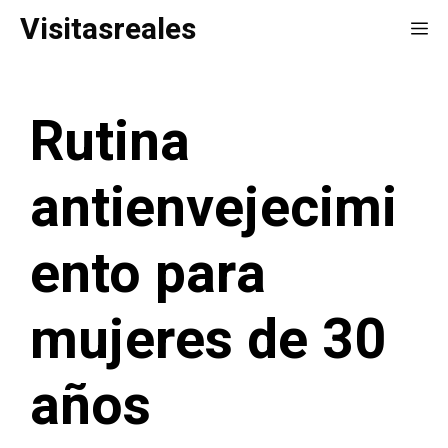
Saltar
Visitasreales
Me
al
contenido
Rutina
antienvejecimi
ento para
mujeres de 30
años