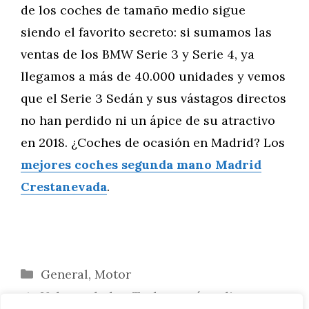
de los coches de tamaño medio sigue
siendo el favorito secreto: si sumamos las
ventas de los BMW Serie 3 y Serie 4, ya
llegamos a más de 40.000 unidades y vemos
que el Serie 3 Sedán y sus vástagos directos
no han perdido ni un ápice de su atractivo
en 2018. ¿Coches de ocasión en Madrid? Los
mejores coches segunda mano Madrid
Crestanevada
.
Categorías
General
,
Motor
Valor en bolsa: Tesla es más valiosa que