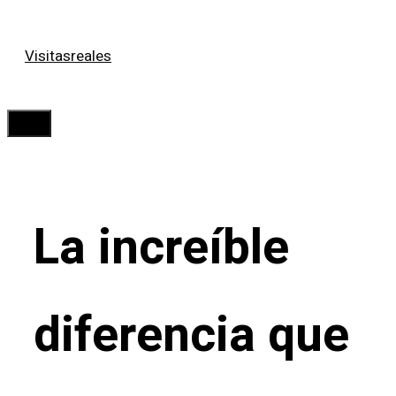
Saltar
Visitasreales
al
contenido
Menú
La increíble
diferencia que