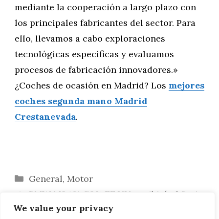
mediante la cooperación a largo plazo con
los principales fabricantes del sector. Para
ello, llevamos a cabo exploraciones
tecnológicas específicas y evaluamos
procesos de fabricación innovadores.»
¿Coches de ocasión en Madrid? Los
mejores
coches segunda mano Madrid
Crestanevada
.
Categorías
General
,
Motor
BMW M340i G20: EE.UU. recibirá el Serie
We value your privacy
3 M Performance sin xDrive