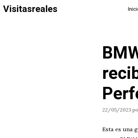
Saltar
Visitasreales
Inic
al
contenido
BMW
reci
Perf
22/05/2023
p
Esta es una g