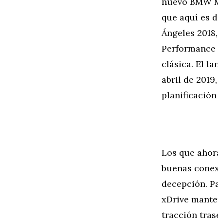
nuevo BMW M3
que aquí es d
Ángeles 2018
Performance 
clásica. El 
abril de 2019
planificación
Los que ahora
buenas conex
decepción. P
xDrive manten
tracción tras