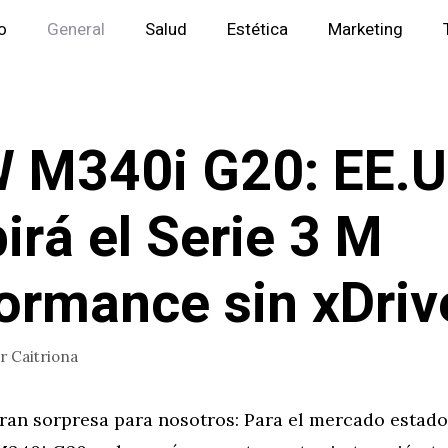
io
General
Salud
Estética
Marketing
 M340i G20: EE.U
birá el Serie 3 M
ormance sin xDriv
or
Caitriona
ran sorpresa para nosotros: Para el mercado estado