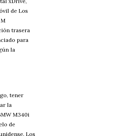
al xDrive,
óvil de Los
 M
ción trasera
nciado para
gún la
go, tener
ar la
l BMW M340i
elo de
ounidense. Los