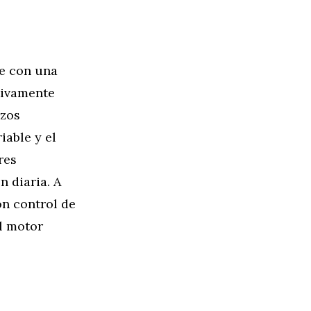
ne con una
ativamente
rzos
iable y el
res
 diaria. A
on control de
el motor