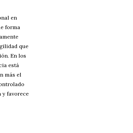
onal en
de forma
aramente
gilidad que
ón. En los
cia está
ún más el
controlado
 y favorece