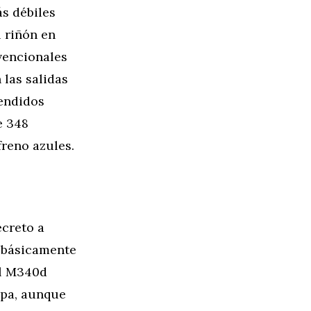
s débiles
l riñón en
vencionales
 las salidas
tendidos
e 348
freno azules.
ecreto a
 básicamente
el M340d
opa, aunque