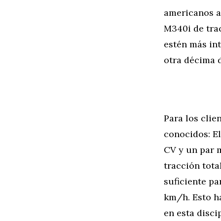
americanos aú
M340i de trac
estén más in
otra décima 
Para los clie
conocidos: El
CV y un par 
tracción tota
suficiente p
km/h. Esto h
en esta disci