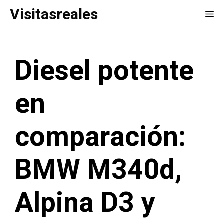
Saltar
Visitasreales
Me
al
contenido
Diesel potente
en
comparación:
BMW M340d,
Alpina D3 y