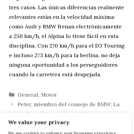
tres casos. Las únicas diferencias realmente
relevantes están en la velocidad máxima:
como Audi y BMW frenan electrónicamente
a 250 km/h, el Alpina lo tiene fácil en esta
disciplina. Con 270 km/h para el D3 Touring
e incluso 273 km/h para la berlina, no deja
ninguna oportunidad a los perseguidores
cuando la carretera está despejada.
Categorías
General
,
Motor
Peter, miembro del consejo de BMW: La
crisis dura al menos hasta el tercer
We value your privacy
trimestre de 2020
BMW Alpina B7 Facelift: Bronce Castaño
We use cookies to enhance your browsing experience,