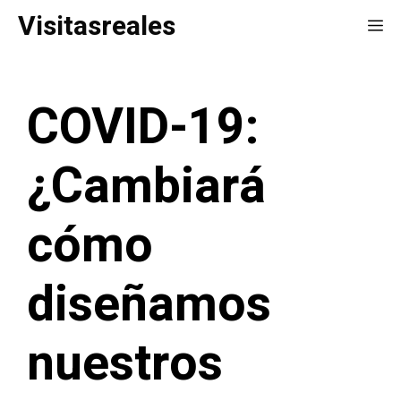
Saltar
Visitasreales
Me
al
contenido
COVID-19:
¿Cambiará
cómo
diseñamos
nuestros