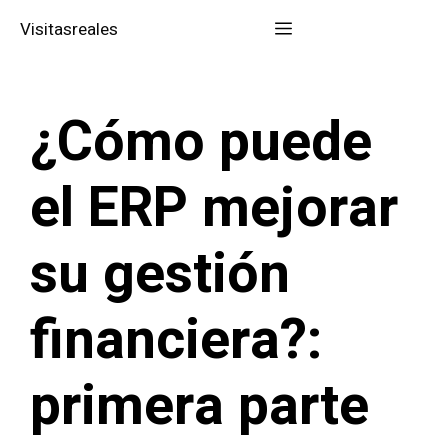
Saltar
Menú
Visitasreales
al
contenido
¿Cómo puede
el ERP mejorar
su gestión
financiera?:
primera parte