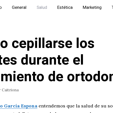
io
General
Salud
Estética
Marketing
 cepillarse los
tes durante el
amiento de ortodo
r
Caitriona
io García Espona
entendemos que la salud de su so