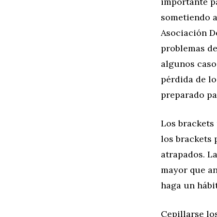
importante pa
sometiendo a
Asociación De
problemas de 
algunos caso
pérdida de l
preparado par
Los brackets 
los brackets
atrapados. La
mayor que ant
haga un hábit
Cepillarse lo