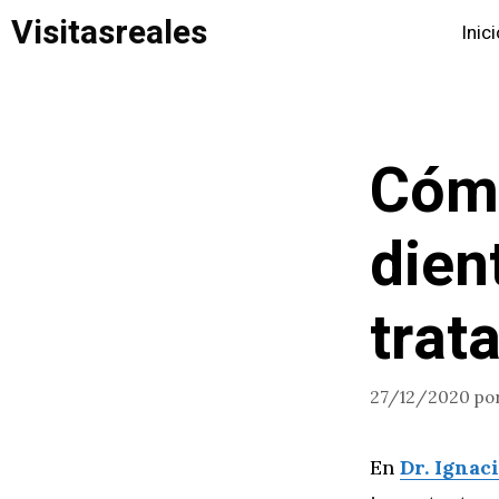
Saltar
Visitasreales
Inic
al
contenido
Cómo
dien
trat
27/12/2020
po
En
Dr. Ignac