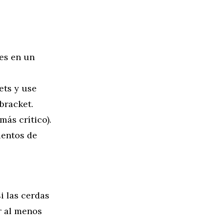
tes en un
ets y use
bracket.
más crítico).
ientos de
i las cerdas
r al menos