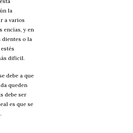
 está
ún la
r a varios
s encías, y en
dientes o la
 estés
s difícil.
 se debe a que
mida queden
ts debe ser
eal es que se
.