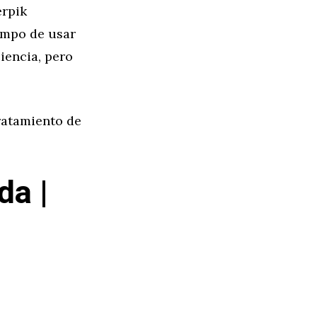
erpik
empo de usar
iencia, pero
tratamiento de
da |