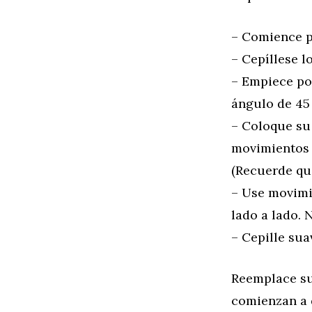
– Comience p
– Cepíllese l
– Empiece por
ángulo de 45
– Coloque su 
movimientos c
(Recuerde que
– Use movimie
lado a lado.
– Cepille su
Reemplace su 
comienzan a 