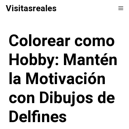
Saltar
Visitasreales
Me
al
contenido
Colorear como
Hobby: Mantén
la Motivación
con Dibujos de
Delfines