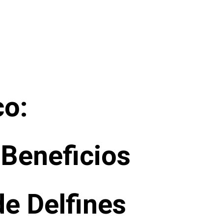
co:
 Beneficios
de Delfines