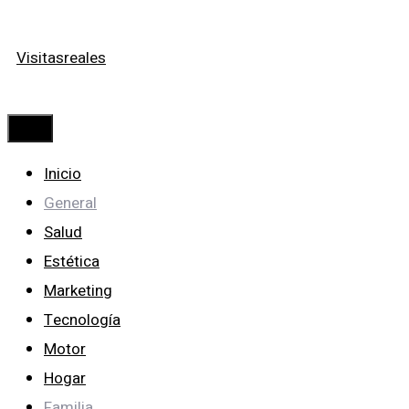
Saltar
Visitasreales
al
contenido
Menú
Inicio
General
Salud
Estética
Marketing
Tecnología
Motor
Hogar
Familia