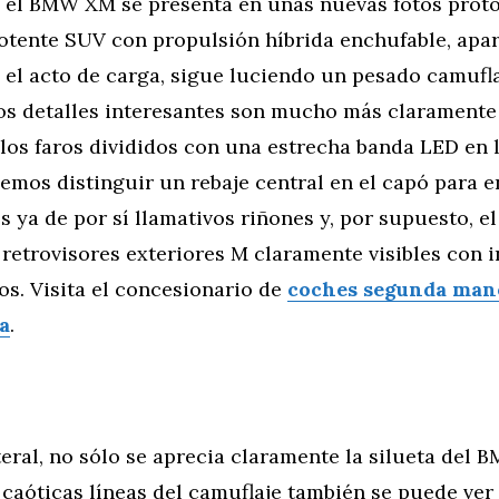
, el BMW XM se presenta en unas nuevas fotos proto
 potente SUV con propulsión híbrida enchufable, ap
el acto de carga, sigue luciendo un pesado camufla
s detalles interesantes son mucho más claramente 
los faros divididos con una estrecha banda LED en 
emos distinguir un rebaje central en el capó para e
s ya de por sí llamativos riñones y, por supuesto, e
retrovisores exteriores M claramente visibles con 
s. Visita el concesionario de
coches segunda man
a
.
ateral, no sólo se aprecia claramente la silueta del
 caóticas líneas del camuflaje también se puede ver 