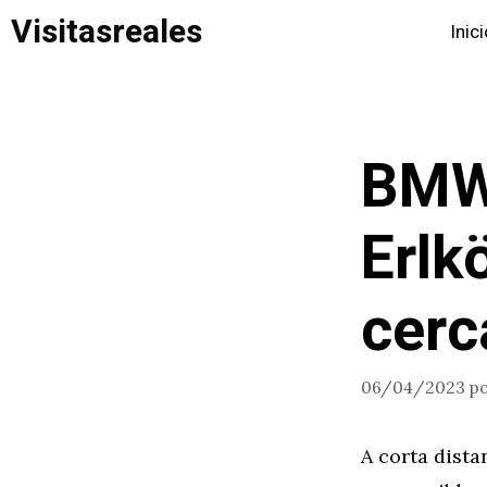
Saltar
Visitasreales
Inic
al
contenido
BMW 
Erlk
cerc
06/04/2023
p
A corta dista