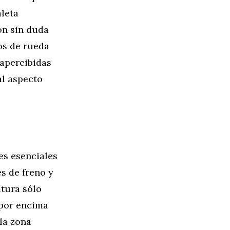
aleta
on sin duda
os de rueda
sapercibidas
al aspecto
es esenciales
s de freno y
ltura sólo
 por encima
 la zona