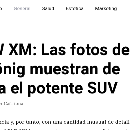
io
General
Salud
Estética
Marketing
XM: Las fotos de
önig muestran de
a el potente SUV
or
Caitriona
ncia y, por tanto, con una cantidad inusual de detal