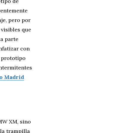
tipo de
arentemente
je, pero por
visibles que
la parte
nfatizar con
l prototipo
intermitentes
o Madrid
 BMW XM, sino
la trampilla