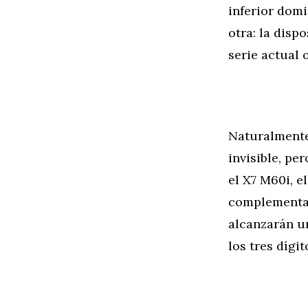
inferior domi
otra: la disp
serie actual 
Naturalmente
invisible, pe
el X7 M60i, e
complementad
alcanzarán un
los tres dígi