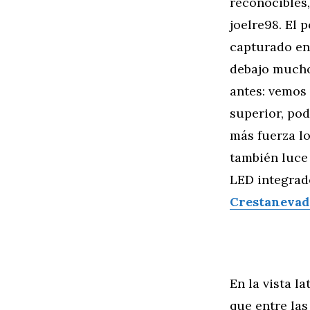
reconocibles
joelre98. El
capturado en 
debajo mucho
antes: vemos 
superior, pod
más fuerza lo
también luce 
LED integrado
Crestanevad
En la vista l
que entre las