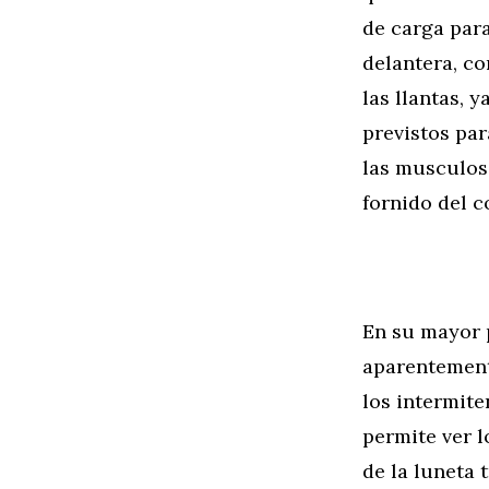
de carga para
delantera, c
las llantas, 
previstos par
las musculosa
fornido del c
En su mayor p
aparentemente
los intermite
permite ver l
de la luneta 