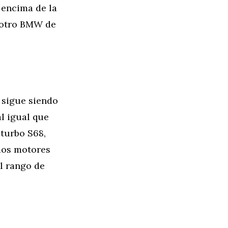
 encima de la
r otro BMW de
 sigue siendo
al igual que
iturbo S68,
dos motores
l rango de