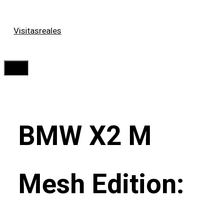
Saltar
Visitasreales
al
contenido
Menú
BMW X2 M
Mesh Edition: