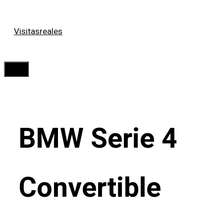
Saltar
Visitasreales
al
contenido
Menú
BMW Serie 4
Convertible