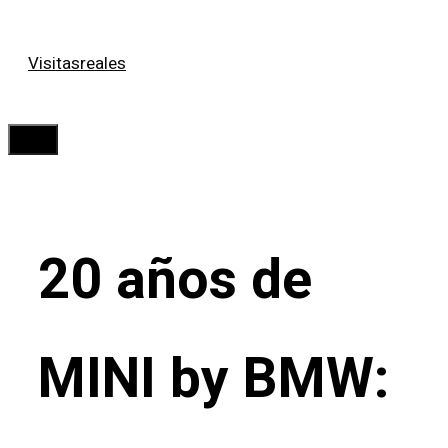
Saltar
Visitasreales
al
contenido
Menú
20 años de
MINI by BMW: