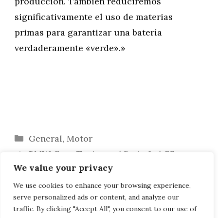
producción. También reduciremos
significativamente el uso de materias
primas para garantizar una batería
verdaderamente «verde».»
Categorías
General
,
Motor
BMW Gran Turismo / Serie 8 / CS en
We value your privacy
2010
iF Design Awards 2021: BMW premia el iX
We use cookies to enhance your browsing experience,
serve personalized ads or content, and analyze our
y el M4 GT3
traffic. By clicking "Accept All", you consent to our use of