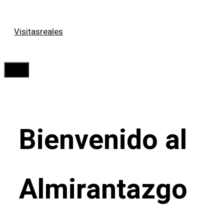
Saltar
Visitasreales
al
contenido
Menú
Bienvenido al
Almirantazgo