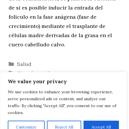
de si es posible inducir la entrada del
folículo en la fase anágena (fase de
crecimiento) mediante el trasplante de
células madre derivadas de la grasa en el
cuero cabelludo calvo.
Categorías
Salud
Etiquetas
Cirugía capilar
We value your privacy
El ciclo del cabello
Consejos para obtener mejores
We use cookies to enhance your browsing experience,
serve personalized ads or content, and analyze our
resultados con el trasplante de cabello
traffic. By clicking "Accept All", you consent to our use of
cookies.
Customize
Reject All
Accept All