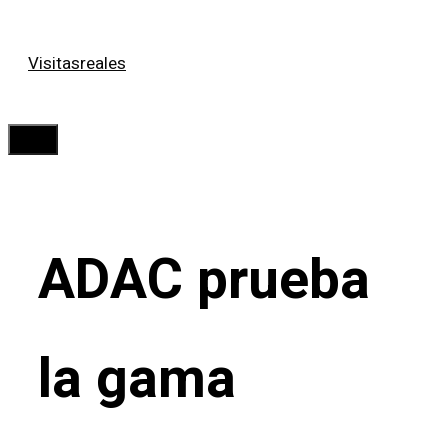
Saltar
Visitasreales
al
contenido
Menú
ADAC prueba
la gama