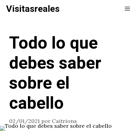
Saltar
Visitasreales
Me
al
contenido
Todo lo que
debes saber
sobre el
cabello
02/01/2021
por
Caitriona