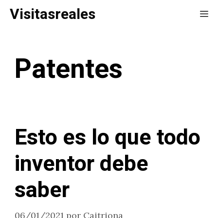
Saltar
Visitasreales
Me
al
contenido
Patentes
Esto es lo que todo
inventor debe
saber
06/01/2021
por
Caitriona