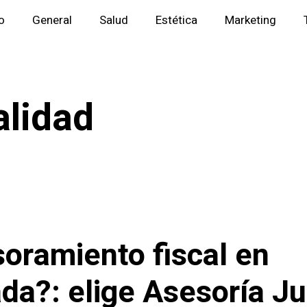
io
General
Salud
Estética
Marketing
alidad
oramiento fiscal en
da?: elige Asesoría J