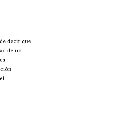
de decir que
dad de un
 es
ación
el