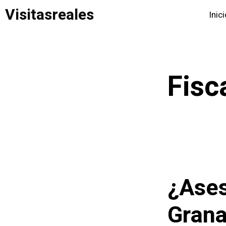
Saltar
Visitasreales
Inic
al
contenido
Fisc
¿Ases
Grana