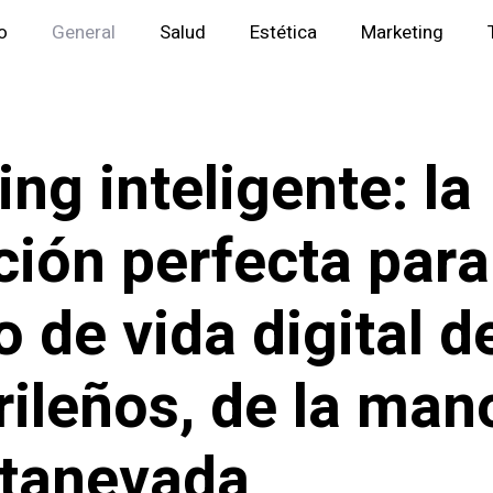
io
General
Salud
Estética
Marketing
ing inteligente: la
ción perfecta para
o de vida digital d
ileños, de la man
tanevada