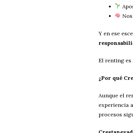
Apos
Nos 
Y en ese esc
responsabili
El renting es
¿Por qué Cre
Aunque el re
experiencia 
procesos sigu
Crestanevad