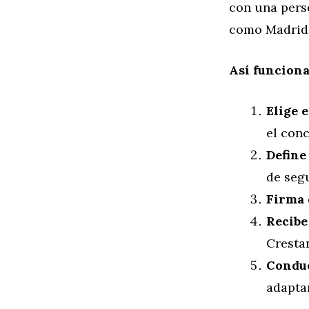
con una perso
como Madrid
Así funciona
Elige 
el conc
Define
de segu
Firma 
Recibe
Cresta
Conduc
adaptar