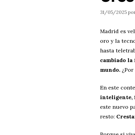
31/05/2025
po
Madrid es ve
oro y la tecn
hasta teletra
cambiado la 
mundo.
¿Por 
En este conte
inteligente, 
este nuevo pa
resto:
Crest
Porque si viv