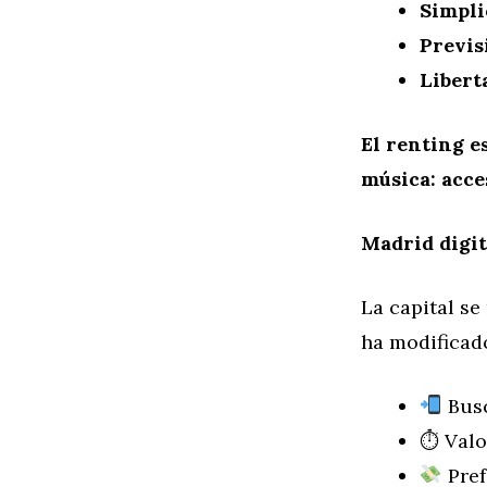
Simpli
Previs
Libert
El renting es
música: acc
Madrid digit
La capital se
ha modificad
Busc
⏱ Valo
Pref