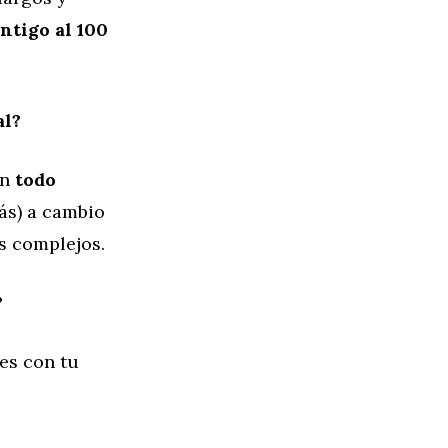
ntigo al 100
al?
on
todo
ás) a cambio
es complejos.
?
es con tu