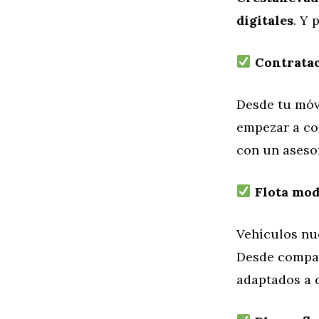
digitales
. Y 
Contrataci
Desde tu móvi
empezar a con
con un asesor
Flota mode
Vehículos nu
Desde compac
adaptados a c