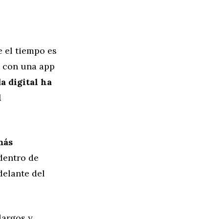
 el tiempo es
a con una app
da digital ha
l
más
dentro de
delante del
largos y