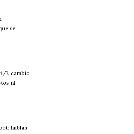
n
que se
24/7, cambio
tos ni
bot: hablas