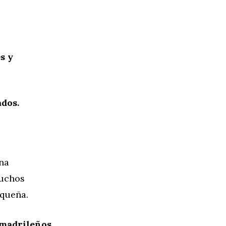
s y
dos.
una
Muchos
equeña.
 madrileños