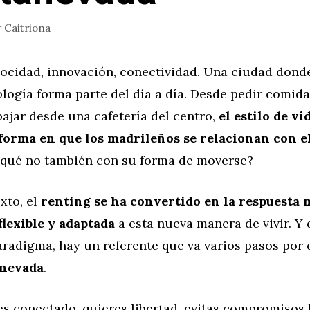
r
Caitriona
locidad, innovación, conectividad. Una ciudad donde
ología forma parte del día a día. Desde pedir comid
bajar desde una cafetería del centro,
el estilo de vi
forma en que los madrileños se relacionan con e
qué no también con su forma de moverse?
xto, el
renting se ha convertido en la respuesta 
flexible y adaptada
a esta nueva manera de vivir. Y 
radigma, hay un referente que va varios pasos por 
anevada
.
es conectado, quieres libertad, evitas compromisos 