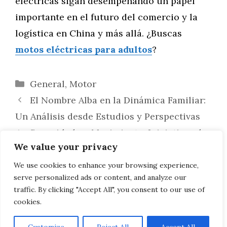
eléctricas sigan desempeñando un papel
importante en el futuro del comercio y la
logística en China y más allá. ¿Buscas
motos eléctricas para adultos
?
Categorías
General
,
Motor
El Nombre Alba en la Dinámica Familiar:
Un Análisis desde Estudios y Perspectivas
Seguridad en Movimiento: Iniciativas de
We value your privacy
Educación y Capacitación para el Uso
Seguro y Responsable de Motos Eléctricas
We use cookies to enhance your browsing experience,
serve personalized ads or content, and analyze our
en China
traffic. By clicking "Accept All", you consent to our use of
cookies.