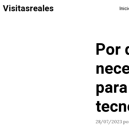
Saltar
Visitasreales
Inic
al
contenido
Por 
nece
para
tecn
28/07/2023
po