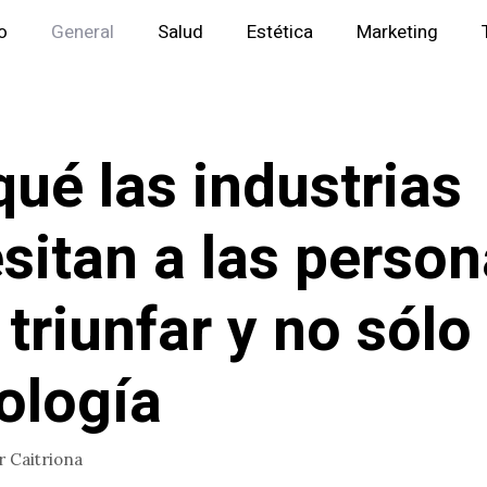
io
General
Salud
Estética
Marketing
qué las industrias
sitan a las perso
 triunfar y no sólo 
ología
r
Caitriona