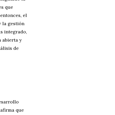
es que
entonces, el
 la gestión
ás integrado,
 abierta y
álisis de
esarrollo
 afirma que