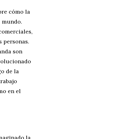
obre cómo la
l mundo.
comerciales,
s personas.
landa son
evolucionado
go de la
trabajo
mo en el
imaginado la