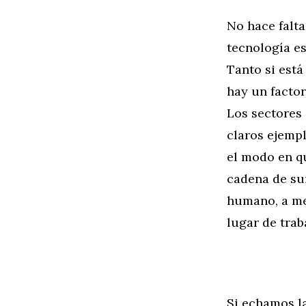
No hace falta
tecnología e
Tanto si est
hay un factor
Los sectores
claros ejempl
el modo en qu
cadena de sum
humano, a me
lugar de trab
Si echamos la