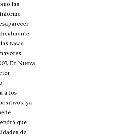
cómo las
 informe
desaparecer
adicalmente.
las tasas
 mayores
007. En Nueva
ctor
o
a a los
ositivos, ya
puede
tendrá que
sidades de