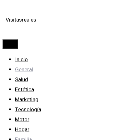
Saltar
Visitasreales
al
contenido
Menú
Inicio
General
Salud
Estética
Marketing
Tecnología
Motor
Hogar
Familia