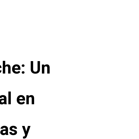
che: Un
al en
as y