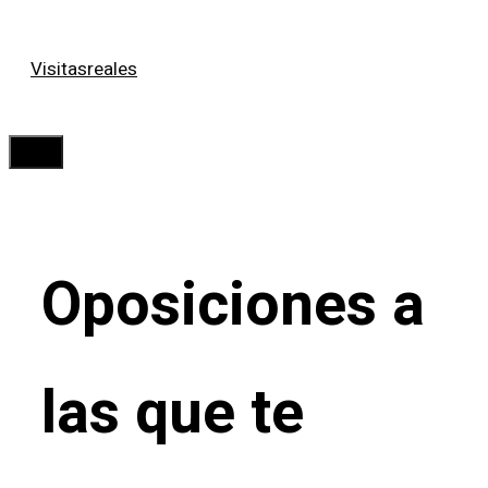
Saltar
Visitasreales
al
contenido
Menú
Oposiciones a
las que te