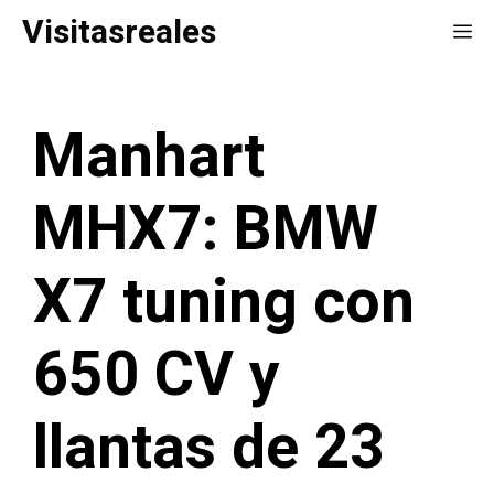
Saltar
Visitasreales
Me
al
contenido
Manhart
MHX7: BMW
X7 tuning con
650 CV y
llantas de 23