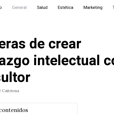
io
General
Salud
Estética
Marketing
ras de crear
razgo intelectual 
ultor
r
Caitriona
 contenidos