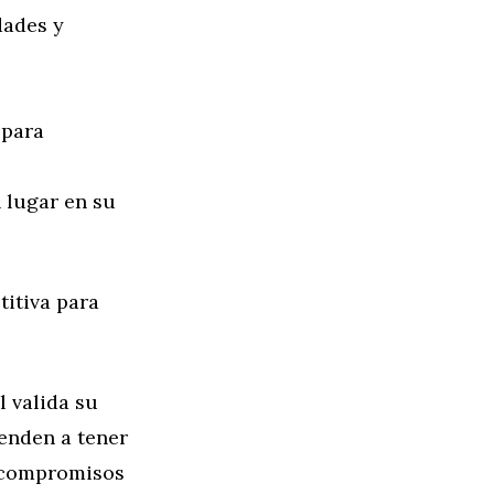
dades y
 para
 lugar en su
titiva para
l valida su
ienden a tener
s compromisos