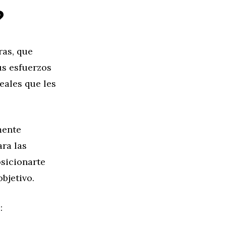
?
ras, que
us esfuerzos
eales que les
mente
ara las
osicionarte
bjetivo.
: