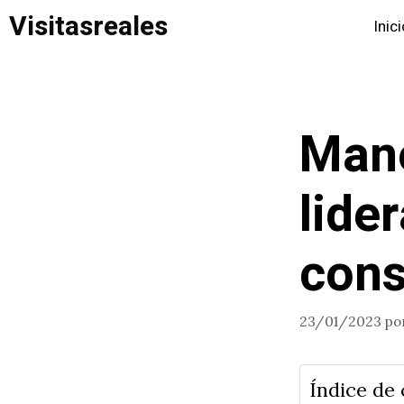
Saltar
Visitasreales
Inic
al
contenido
Mane
lide
cons
23/01/2023
po
Índice de