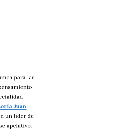
unca para las
 pensamiento
ecialidad
oría Juan
n un líder de
e apelativo.